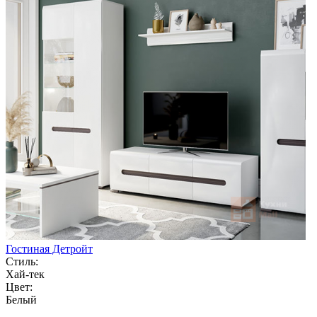
Гостиная Детройт
Стиль:
Хай-тек
Цвет:
Белый