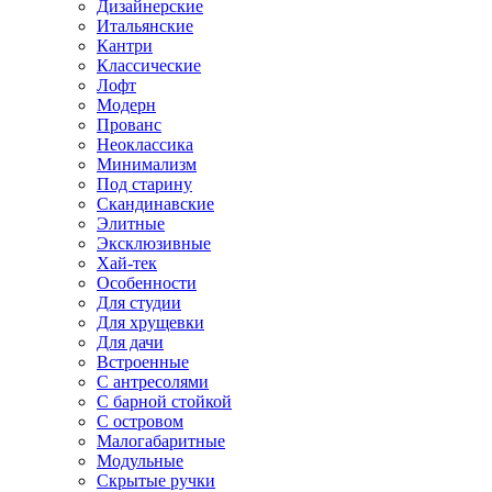
Дизайнерские
Итальянские
Кантри
Классические
Лофт
Модерн
Прованс
Неоклассика
Минимализм
Под старину
Скандинавские
Элитные
Эксклюзивные
Хай-тек
Особенности
Для студии
Для хрущевки
Для дачи
Встроенные
С антресолями
С барной стойкой
С островом
Малогабаритные
Модульные
Скрытые ручки