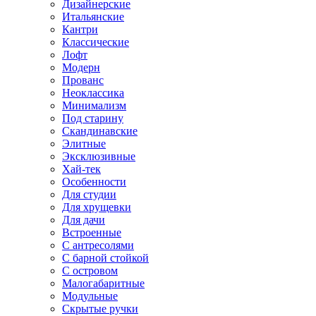
Дизайнерские
Итальянские
Кантри
Классические
Лофт
Модерн
Прованс
Неоклассика
Минимализм
Под старину
Скандинавские
Элитные
Эксклюзивные
Хай-тек
Особенности
Для студии
Для хрущевки
Для дачи
Встроенные
С антресолями
С барной стойкой
С островом
Малогабаритные
Модульные
Скрытые ручки