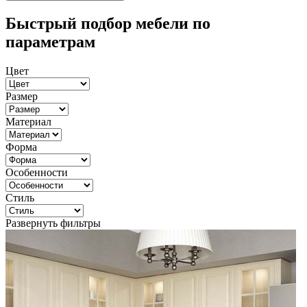
Быстрый подбор мебели по
параметрам
Цвет
Размер
Материал
Форма
Особенности
Стиль
Развернуть фильтры