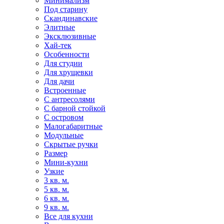
Минимализм
Под старину
Скандинавские
Элитные
Эксклюзивные
Хай-тек
Особенности
Для студии
Для хрущевки
Для дачи
Встроенные
С антресолями
С барной стойкой
С островом
Малогабаритные
Модульные
Скрытые ручки
Размер
Мини-кухни
Узкие
3 кв. м.
5 кв. м.
6 кв. м.
9 кв. м.
Все для кухни