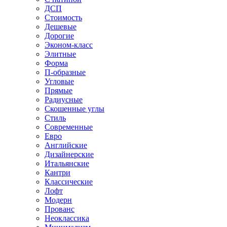
ДСП
Стоимость
Дешевые
Дорогие
Эконом-класс
Элитные
Форма
П-образные
Угловые
Прямые
Радиусные
Скошенные углы
Стиль
Современные
Евро
Английские
Дизайнерские
Итальянские
Кантри
Классические
Лофт
Модерн
Прованс
Неоклассика