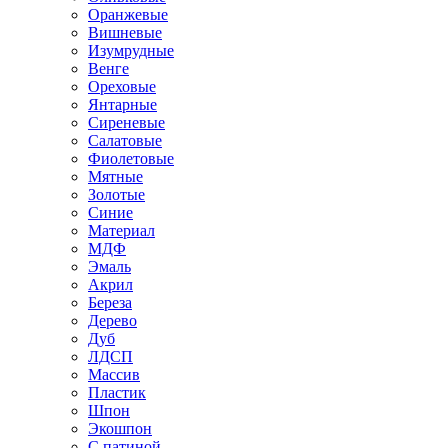
Оранжевые
Вишневые
Изумрудные
Венге
Ореховые
Янтарные
Сиреневые
Салатовые
Фиолетовые
Мятные
Золотые
Синие
Материал
МДФ
Эмаль
Акрил
Береза
Дерево
Дуб
ЛДСП
Массив
Пластик
Шпон
Экошпон
С патиной