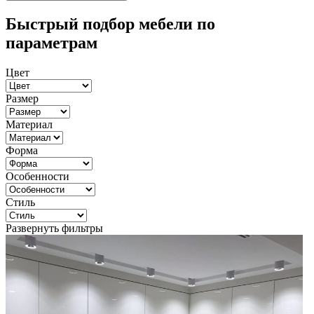
Быстрый подбор мебели по
параметрам
Цвет
Размер
Материал
Форма
Особенности
Стиль
Развернуть фильтры