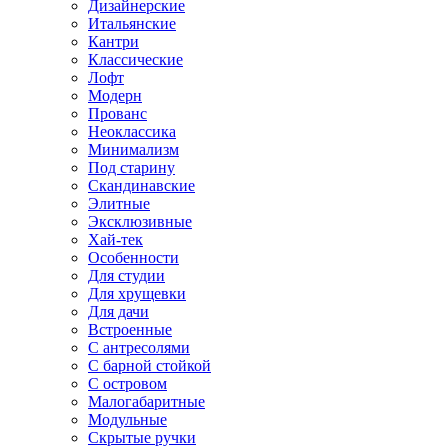
Дизайнерские
Итальянские
Кантри
Классические
Лофт
Модерн
Прованс
Неоклассика
Минимализм
Под старину
Скандинавские
Элитные
Эксклюзивные
Хай-тек
Особенности
Для студии
Для хрущевки
Для дачи
Встроенные
С антресолями
С барной стойкой
С островом
Малогабаритные
Модульные
Скрытые ручки