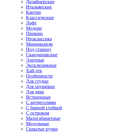
Дизайнерские
Итальянские
Кантри
Классические
Лофт
Модерн
Прованс
Неоклассика
Минимализм
Под старину
Скандинавские
Элитные
Эксклюзивные
Хай-тек
Особенности
Для студии
Для хрущевки
Для дачи
Встроенные
С антресолями
С барной стойкой
С островом
Малогабаритные
Модульные
Скрытые ручки