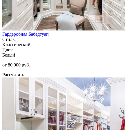
Гардеробная Бабедтуап
Стиль:
Классический
Цвет:
Белый
от 80 000 руб.
Рассчитать