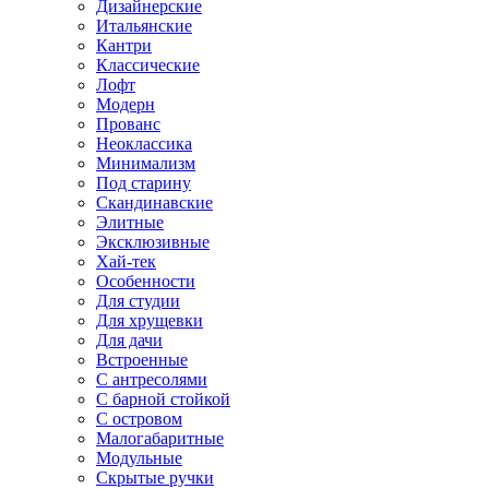
Дизайнерские
Итальянские
Кантри
Классические
Лофт
Модерн
Прованс
Неоклассика
Минимализм
Под старину
Скандинавские
Элитные
Эксклюзивные
Хай-тек
Особенности
Для студии
Для хрущевки
Для дачи
Встроенные
С антресолями
С барной стойкой
С островом
Малогабаритные
Модульные
Скрытые ручки