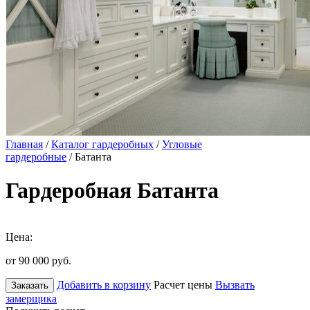
Главная
/
Каталог гардеробных
/
Угловые
гардеробные
/ Батанта
Гардеробная Батанта
Цена:
от 90 000
руб.
Добавить в корзину
Расчет цены
Вызвать
Заказать
замерщика