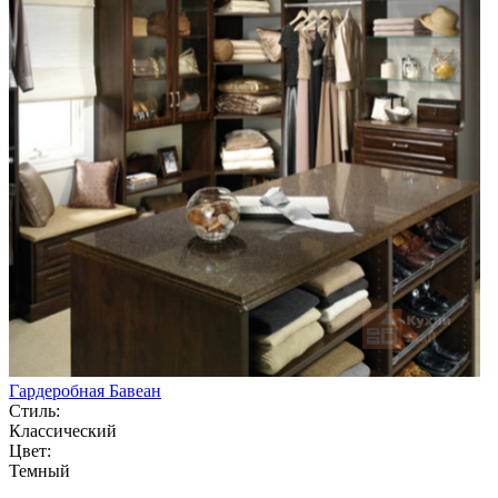
Гардеробная Бавеан
Стиль:
Классический
Цвет:
Темный