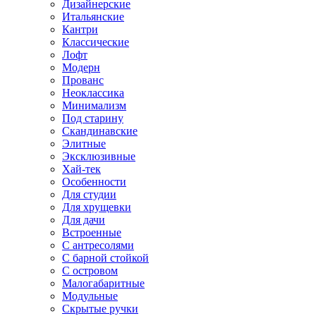
Дизайнерские
Итальянские
Кантри
Классические
Лофт
Модерн
Прованс
Неоклассика
Минимализм
Под старину
Скандинавские
Элитные
Эксклюзивные
Хай-тек
Особенности
Для студии
Для хрущевки
Для дачи
Встроенные
С антресолями
С барной стойкой
С островом
Малогабаритные
Модульные
Скрытые ручки