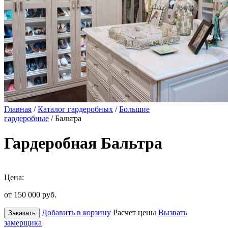
Главная
/
Каталог гардеробных
/
Большие
гардеробные
/ Бальтра
Гардеробная Бальтра
Цена:
от 150 000
руб.
Добавить в корзину
Расчет цены
Вызвать
Заказать
замерщика