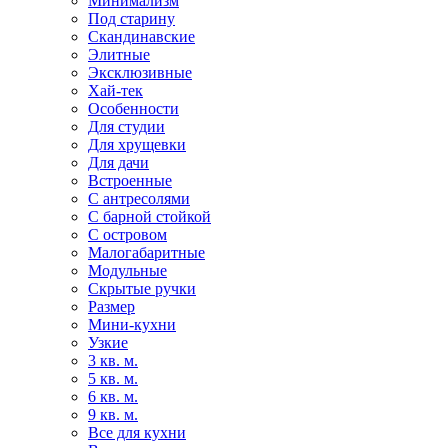
Минимализм
Под старину
Скандинавские
Элитные
Эксклюзивные
Хай-тек
Особенности
Для студии
Для хрущевки
Для дачи
Встроенные
С антресолями
С барной стойкой
С островом
Малогабаритные
Модульные
Скрытые ручки
Размер
Мини-кухни
Узкие
3 кв. м.
5 кв. м.
6 кв. м.
9 кв. м.
Все для кухни