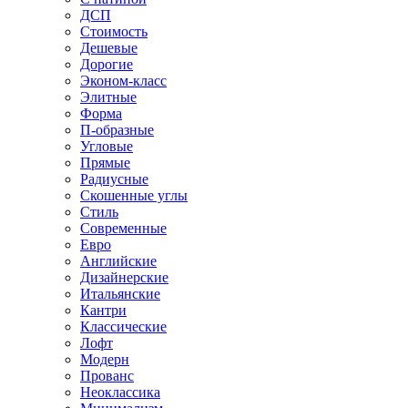
ДСП
Стоимость
Дешевые
Дорогие
Эконом-класс
Элитные
Форма
П-образные
Угловые
Прямые
Радиусные
Скошенные углы
Стиль
Современные
Евро
Английские
Дизайнерские
Итальянские
Кантри
Классические
Лофт
Модерн
Прованс
Неоклассика