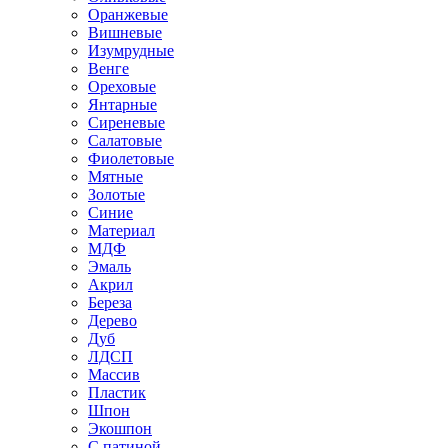
Оранжевые
Вишневые
Изумрудные
Венге
Ореховые
Янтарные
Сиреневые
Салатовые
Фиолетовые
Мятные
Золотые
Синие
Материал
МДФ
Эмаль
Акрил
Береза
Дерево
Дуб
ЛДСП
Массив
Пластик
Шпон
Экошпон
С патиной