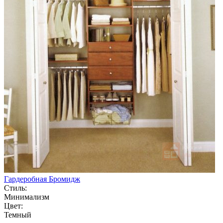
Гардеробная Бромидж
Стиль:
Минимализм
Цвет:
Темный