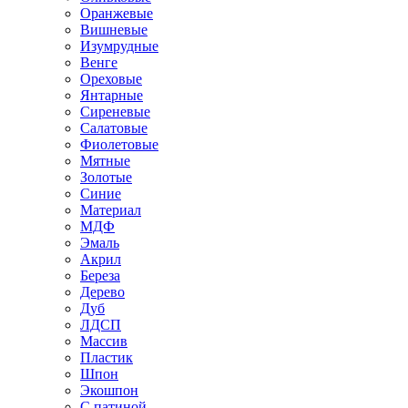
Оранжевые
Вишневые
Изумрудные
Венге
Ореховые
Янтарные
Сиреневые
Салатовые
Фиолетовые
Мятные
Золотые
Синие
Материал
МДФ
Эмаль
Акрил
Береза
Дерево
Дуб
ЛДСП
Массив
Пластик
Шпон
Экошпон
С патиной