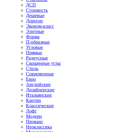
ДСП
Стоимость
Дешевые
Дорогие
Эконом-класс
Элитные
Форма
П-образные
Угловые
Прямые
Радиусные
Скошенные углы
Стиль
Современные
Евро
Английские
Дизайнерские
Итальянские
Кантри
Классические
Лофт
Модерн
Прованс
Неоклассика