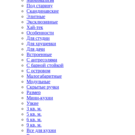
Минимализм
Под старину
Скандинавские
Элитные
Эксклюзивные
Хай-тек
Особенности
Для студии
Для хрущевки
Для дачи
Встроенные
С антресолями
С барной стойкой
С островом
Малогабаритные
Модульные
Скрытые ручки
Размер
Мини-кухни
Узкие
3 кв. м.
5 кв. м.
6 кв. м.
9 кв. м.
Все для кухни