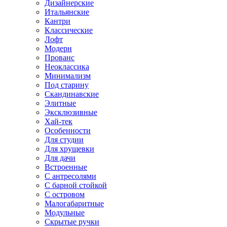
Дизайнерские
Итальянские
Кантри
Классические
Лофт
Модерн
Прованс
Неоклассика
Минимализм
Под старину
Скандинавские
Элитные
Эксклюзивные
Хай-тек
Особенности
Для студии
Для хрущевки
Для дачи
Встроенные
С антресолями
С барной стойкой
С островом
Малогабаритные
Модульные
Скрытые ручки