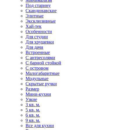
Минимализм
Под старину
Скандинавские
Элитные
Эксклюзивные
Хай-тек
Особенности
Для студии
Для хрущевки
Для дачи
Встроенные
С антресолями
С барной стойкой
С островом
Малогабаритные
Модульные
Скрытые ручки
Размер
Мини-кухни
Узкие
3 кв. м.
5 кв. м.
6 кв. м.
9 кв. м.
Все для кухни