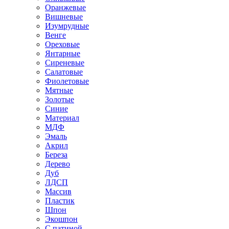
Оранжевые
Вишневые
Изумрудные
Венге
Ореховые
Янтарные
Сиреневые
Салатовые
Фиолетовые
Мятные
Золотые
Синие
Материал
МДФ
Эмаль
Акрил
Береза
Дерево
Дуб
ЛДСП
Массив
Пластик
Шпон
Экошпон
С патиной