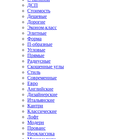
ДСП
Стоимость
Дешевые
Дорогие
Эконом-класс
Элитные
Форма
П-образные
Угловые
Прямые
Радиусные
Скошенные углы
Стиль
Современные
Евро
Английские
Дизайнерские
Итальянские
Кантри
Классические
Лофт
Модерн
Прованс
Неоклассика