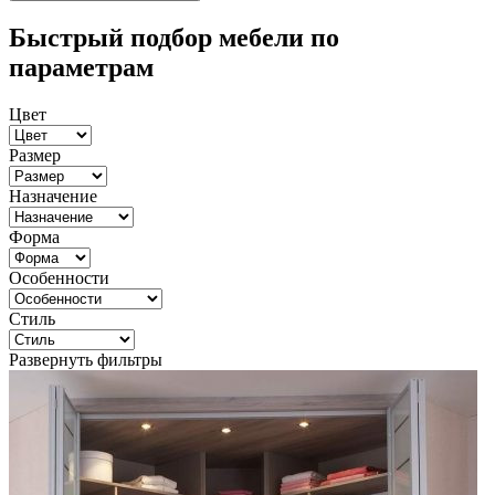
Быстрый подбор мебели по
параметрам
Цвет
Размер
Назначение
Форма
Особенности
Стиль
Развернуть фильтры