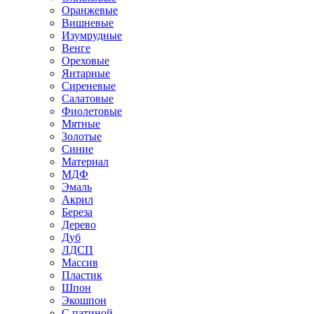
Оранжевые
Вишневые
Изумрудные
Венге
Ореховые
Янтарные
Сиреневые
Салатовые
Фиолетовые
Мятные
Золотые
Синие
Материал
МДФ
Эмаль
Акрил
Береза
Дерево
Дуб
ЛДСП
Массив
Пластик
Шпон
Экошпон
С патиной