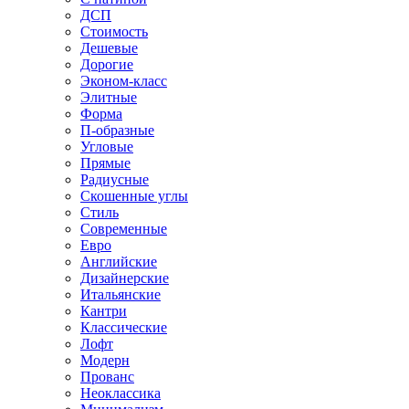
ДСП
Стоимость
Дешевые
Дорогие
Эконом-класс
Элитные
Форма
П-образные
Угловые
Прямые
Радиусные
Скошенные углы
Стиль
Современные
Евро
Английские
Дизайнерские
Итальянские
Кантри
Классические
Лофт
Модерн
Прованс
Неоклассика