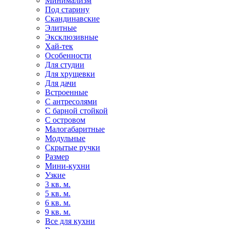
Минимализм
Под старину
Скандинавские
Элитные
Эксклюзивные
Хай-тек
Особенности
Для студии
Для хрущевки
Для дачи
Встроенные
С антресолями
С барной стойкой
С островом
Малогабаритные
Модульные
Скрытые ручки
Размер
Мини-кухни
Узкие
3 кв. м.
5 кв. м.
6 кв. м.
9 кв. м.
Все для кухни