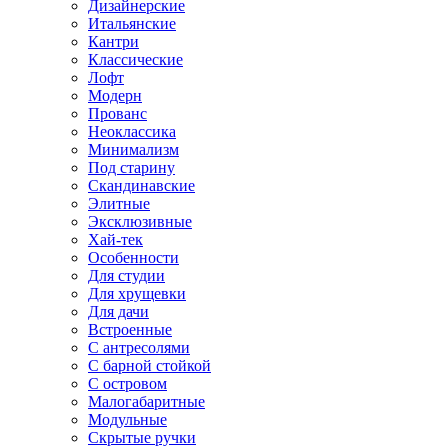
Дизайнерские
Итальянские
Кантри
Классические
Лофт
Модерн
Прованс
Неоклассика
Минимализм
Под старину
Скандинавские
Элитные
Эксклюзивные
Хай-тек
Особенности
Для студии
Для хрущевки
Для дачи
Встроенные
С антресолями
С барной стойкой
С островом
Малогабаритные
Модульные
Скрытые ручки