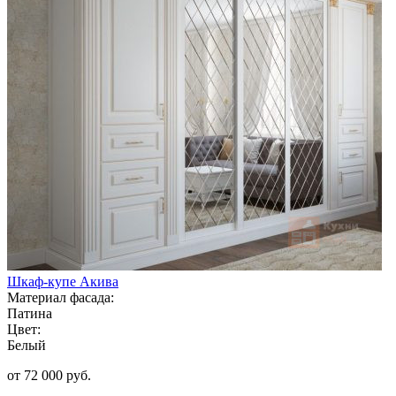
Шкаф-купе Акива
Материал фасада:
Патина
Цвет:
Белый
от 72 000 руб.