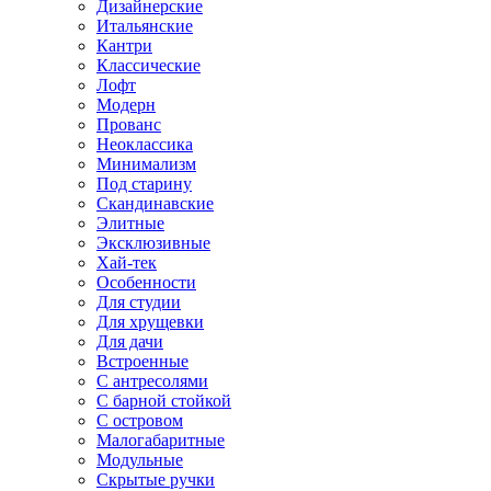
Дизайнерские
Итальянские
Кантри
Классические
Лофт
Модерн
Прованс
Неоклассика
Минимализм
Под старину
Скандинавские
Элитные
Эксклюзивные
Хай-тек
Особенности
Для студии
Для хрущевки
Для дачи
Встроенные
С антресолями
С барной стойкой
С островом
Малогабаритные
Модульные
Скрытые ручки