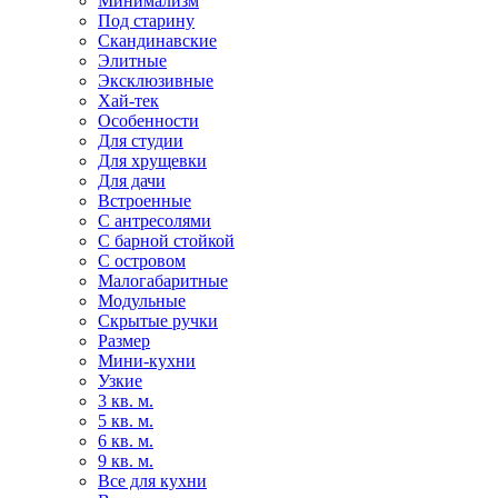
Минимализм
Под старину
Скандинавские
Элитные
Эксклюзивные
Хай-тек
Особенности
Для студии
Для хрущевки
Для дачи
Встроенные
С антресолями
С барной стойкой
С островом
Малогабаритные
Модульные
Скрытые ручки
Размер
Мини-кухни
Узкие
3 кв. м.
5 кв. м.
6 кв. м.
9 кв. м.
Все для кухни