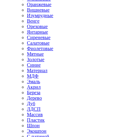
Оранжевые
Вишневые
Изумрудные
Венге
Ореховые
Янтарные
Сиреневые
Салатовые
Фиолетовые
Мятные
Золотые
Синие
Материал
МДФ
Эмаль
Акрил
Береза
Дерево
Дуб
ЛДСП
Массив
Пластик
Шпон
Экошпон
С патиной