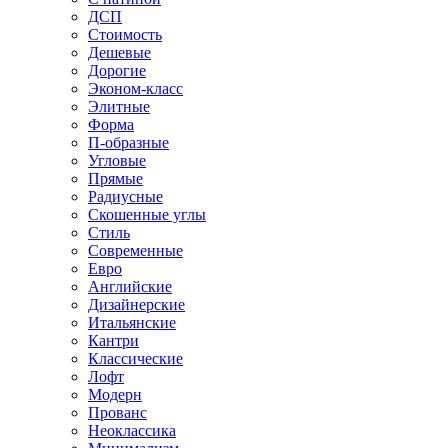
ДСП
Стоимость
Дешевые
Дорогие
Эконом-класс
Элитные
Форма
П-образные
Угловые
Прямые
Радиусные
Скошенные углы
Стиль
Современные
Евро
Английские
Дизайнерские
Итальянские
Кантри
Классические
Лофт
Модерн
Прованс
Неоклассика