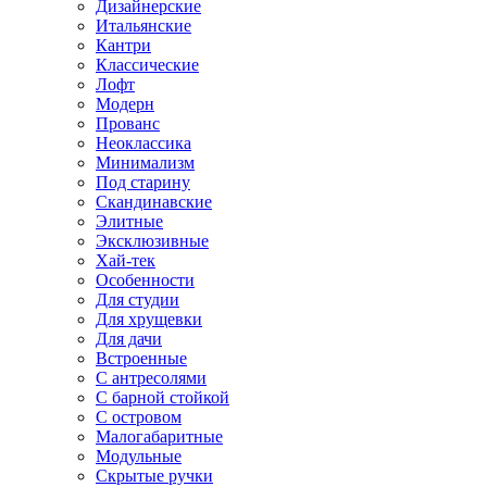
Дизайнерские
Итальянские
Кантри
Классические
Лофт
Модерн
Прованс
Неоклассика
Минимализм
Под старину
Скандинавские
Элитные
Эксклюзивные
Хай-тек
Особенности
Для студии
Для хрущевки
Для дачи
Встроенные
С антресолями
С барной стойкой
С островом
Малогабаритные
Модульные
Скрытые ручки