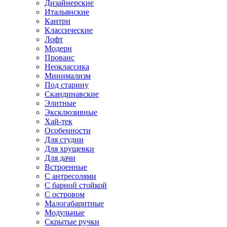
Дизайнерские
Итальянские
Кантри
Классические
Лофт
Модерн
Прованс
Неоклассика
Минимализм
Под старину
Скандинавские
Элитные
Эксклюзивные
Хай-тек
Особенности
Для студии
Для хрущевки
Для дачи
Встроенные
С антресолями
С барной стойкой
С островом
Малогабаритные
Модульные
Скрытые ручки