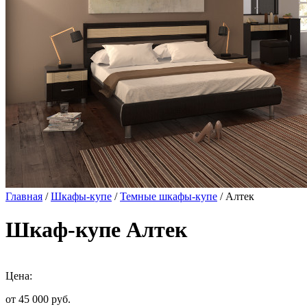
Главная
/
Шкафы-купе
/
Темные шкафы-купе
/ Алтек
Шкаф-купе Алтек
Цена:
от 45 000
руб.