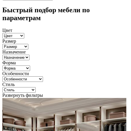
Быстрый подбор мебели по
параметрам
Цвет
Размер
Назначение
Форма
Особенности
Стиль
Развернуть фильтры