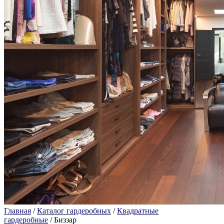
Главная
/
Каталог гардеробных
/
Квадратные
гардеробные
/ Биззар