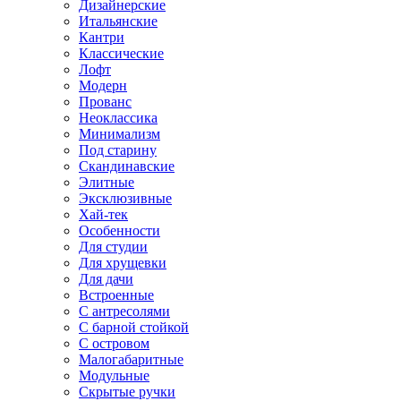
Дизайнерские
Итальянские
Кантри
Классические
Лофт
Модерн
Прованс
Неоклассика
Минимализм
Под старину
Скандинавские
Элитные
Эксклюзивные
Хай-тек
Особенности
Для студии
Для хрущевки
Для дачи
Встроенные
С антресолями
С барной стойкой
С островом
Малогабаритные
Модульные
Скрытые ручки