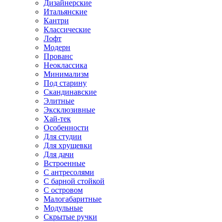
Дизайнерские
Итальянские
Кантри
Классические
Лофт
Модерн
Прованс
Неоклассика
Минимализм
Под старину
Скандинавские
Элитные
Эксклюзивные
Хай-тек
Особенности
Для студии
Для хрущевки
Для дачи
Встроенные
С антресолями
С барной стойкой
С островом
Малогабаритные
Модульные
Скрытые ручки