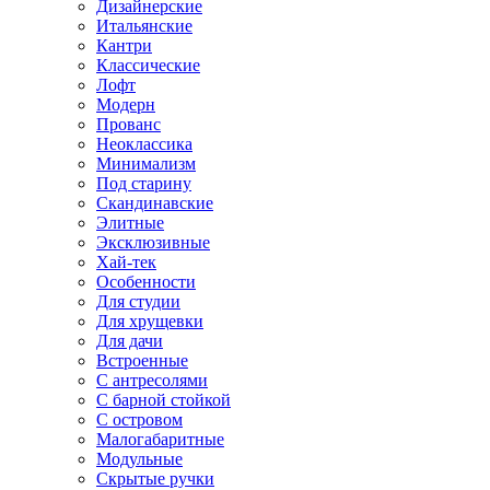
Дизайнерские
Итальянские
Кантри
Классические
Лофт
Модерн
Прованс
Неоклассика
Минимализм
Под старину
Скандинавские
Элитные
Эксклюзивные
Хай-тек
Особенности
Для студии
Для хрущевки
Для дачи
Встроенные
С антресолями
С барной стойкой
С островом
Малогабаритные
Модульные
Скрытые ручки