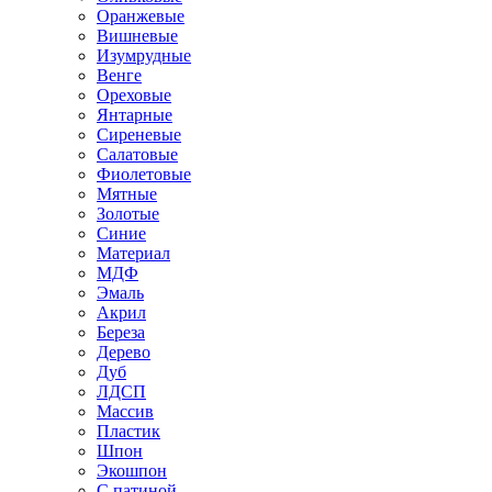
Оранжевые
Вишневые
Изумрудные
Венге
Ореховые
Янтарные
Сиреневые
Салатовые
Фиолетовые
Мятные
Золотые
Синие
Материал
МДФ
Эмаль
Акрил
Береза
Дерево
Дуб
ЛДСП
Массив
Пластик
Шпон
Экошпон
С патиной