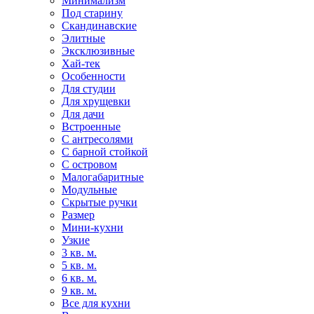
Минимализм
Под старину
Скандинавские
Элитные
Эксклюзивные
Хай-тек
Особенности
Для студии
Для хрущевки
Для дачи
Встроенные
С антресолями
С барной стойкой
С островом
Малогабаритные
Модульные
Скрытые ручки
Размер
Мини-кухни
Узкие
3 кв. м.
5 кв. м.
6 кв. м.
9 кв. м.
Все для кухни