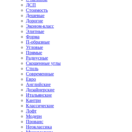
ДСП
Стоимость
Дешевые
Дорогие
Эконом-класс
Элитные
Форма
П-образные
Угловые
Прямые
Радиусные
Скошенные углы
Стиль
Современные
Евро
Английские
Дизайнерские
Итальянские
Кантри
Классические
Лофт
Модерн
Прованс
Неоклассика