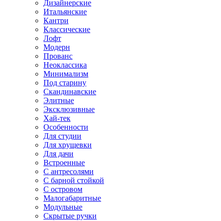
Дизайнерские
Итальянские
Кантри
Классические
Лофт
Модерн
Прованс
Неоклассика
Минимализм
Под старину
Скандинавские
Элитные
Эксклюзивные
Хай-тек
Особенности
Для студии
Для хрущевки
Для дачи
Встроенные
С антресолями
С барной стойкой
С островом
Малогабаритные
Модульные
Скрытые ручки