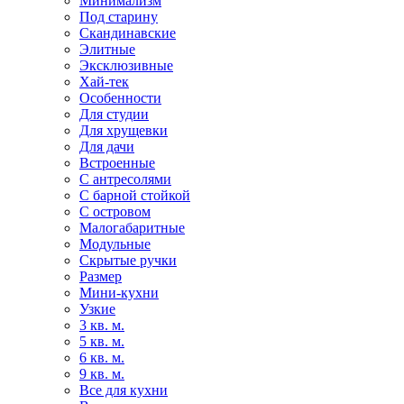
Минимализм
Под старину
Скандинавские
Элитные
Эксклюзивные
Хай-тек
Особенности
Для студии
Для хрущевки
Для дачи
Встроенные
С антресолями
С барной стойкой
С островом
Малогабаритные
Модульные
Скрытые ручки
Размер
Мини-кухни
Узкие
3 кв. м.
5 кв. м.
6 кв. м.
9 кв. м.
Все для кухни