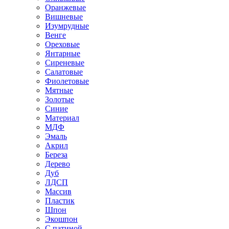
Оранжевые
Вишневые
Изумрудные
Венге
Ореховые
Янтарные
Сиреневые
Салатовые
Фиолетовые
Мятные
Золотые
Синие
Материал
МДФ
Эмаль
Акрил
Береза
Дерево
Дуб
ЛДСП
Массив
Пластик
Шпон
Экошпон
С патиной