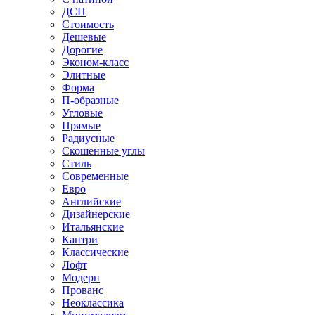
ДСП
Стоимость
Дешевые
Дорогие
Эконом-класс
Элитные
Форма
П-образные
Угловые
Прямые
Радиусные
Скошенные углы
Стиль
Современные
Евро
Английские
Дизайнерские
Итальянские
Кантри
Классические
Лофт
Модерн
Прованс
Неоклассика