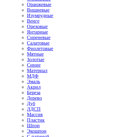
Оранжевые
Вишневые
Изумрудные
Венге
Ореховые
Янтарные
Сиреневые
Салатовые
Фиолетовые
Мятные
Золотые
Синие
Материал
МДФ
Эмаль
Акрил
Береза
Дерево
Дуб
ЛДСП
Массив
Пластик
Шпон
Экошпон
С патиной