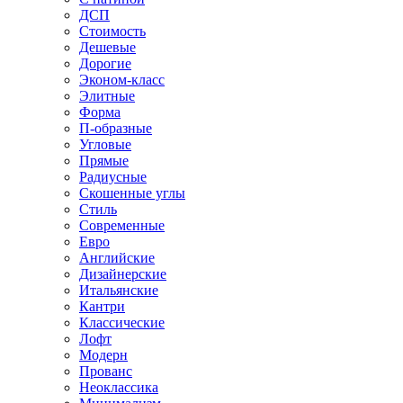
ДСП
Стоимость
Дешевые
Дорогие
Эконом-класс
Элитные
Форма
П-образные
Угловые
Прямые
Радиусные
Скошенные углы
Стиль
Современные
Евро
Английские
Дизайнерские
Итальянские
Кантри
Классические
Лофт
Модерн
Прованс
Неоклассика