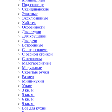
Минимализм
Под старину
Скандинавские
Элитные
Эксклюзивные
Хай-тек
Особенности
Для студии
Для хрущевки
Для дачи
Встроенные
С антресолями
С барной стойкой
С островом
Малогабаритные
Модульные
Скрытые ручки
Размер
Мини-кухни
Узкие
3 кв. м.
5 кв. м.
6 кв. м.
9 кв. м.
Все для кухни