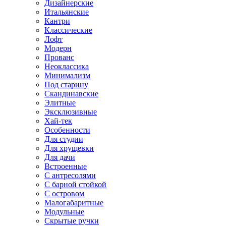
Дизайнерские
Итальянские
Кантри
Классические
Лофт
Модерн
Прованс
Неоклассика
Минимализм
Под старину
Скандинавские
Элитные
Эксклюзивные
Хай-тек
Особенности
Для студии
Для хрущевки
Для дачи
Встроенные
С антресолями
С барной стойкой
С островом
Малогабаритные
Модульные
Скрытые ручки