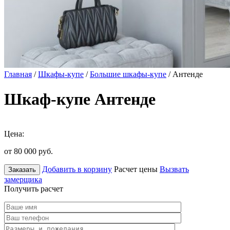
Главная
/
Шкафы-купе
/
Большие шкафы-купе
/ Антенде
Шкаф-купе Антенде
Цена:
от 80 000
руб.
Добавить в корзину
Расчет цены
Вызвать
Заказать
замерщика
Получить расчет