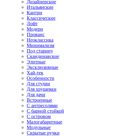
Дизайнерские
Итальянские
Кантри
Классические
Лофт
Модерн
Прованс
Неоклассика
Минимализм
Под старину
Скандинавские
Элитные
Эксклюзивные
Хай-тек
Особенности
Для студии
Для хрущевки
Для дачи
Встроенные
С антресолями
С барной стойкой
С островом
Малогабаритные
Модульные
Скрытые ручки