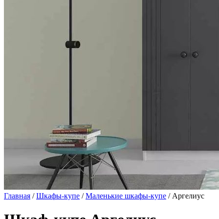
Главная
/
Шкафы-купе
/
Маленькие шкафы-купе
/ Аргелиус