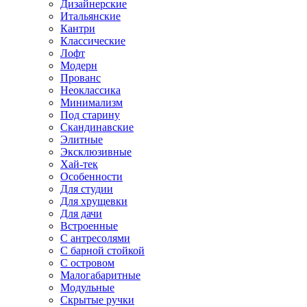
Дизайнерские
Итальянские
Кантри
Классические
Лофт
Модерн
Прованс
Неоклассика
Минимализм
Под старину
Скандинавские
Элитные
Эксклюзивные
Хай-тек
Особенности
Для студии
Для хрущевки
Для дачи
Встроенные
С антресолями
С барной стойкой
С островом
Малогабаритные
Модульные
Скрытые ручки