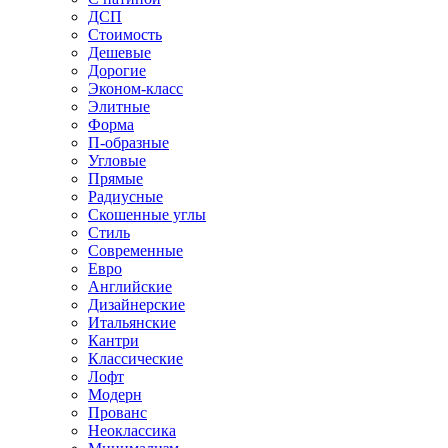
ДСП
Стоимость
Дешевые
Дорогие
Эконом-класс
Элитные
Форма
П-образные
Угловые
Прямые
Радиусные
Скошенные углы
Стиль
Современные
Евро
Английские
Дизайнерские
Итальянские
Кантри
Классические
Лофт
Модерн
Прованс
Неоклассика