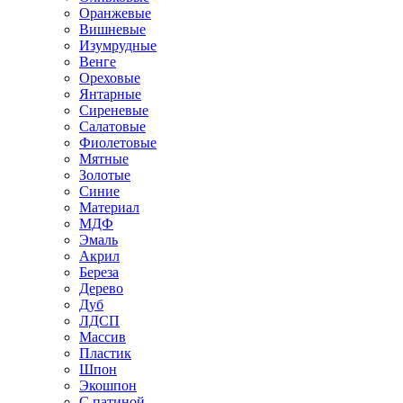
Оранжевые
Вишневые
Изумрудные
Венге
Ореховые
Янтарные
Сиреневые
Салатовые
Фиолетовые
Мятные
Золотые
Синие
Материал
МДФ
Эмаль
Акрил
Береза
Дерево
Дуб
ЛДСП
Массив
Пластик
Шпон
Экошпон
С патиной