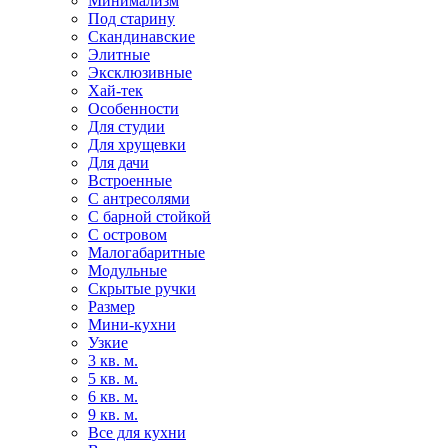
Минимализм
Под старину
Скандинавские
Элитные
Эксклюзивные
Хай-тек
Особенности
Для студии
Для хрущевки
Для дачи
Встроенные
С антресолями
С барной стойкой
С островом
Малогабаритные
Модульные
Скрытые ручки
Размер
Мини-кухни
Узкие
3 кв. м.
5 кв. м.
6 кв. м.
9 кв. м.
Все для кухни