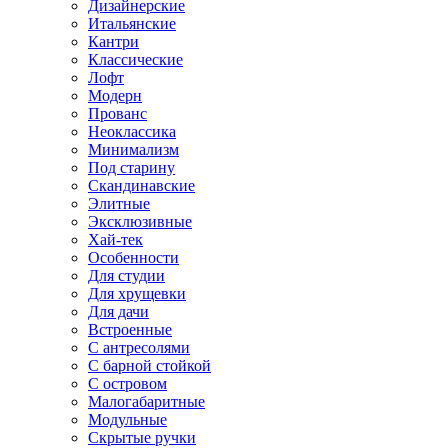
Дизайнерские
Итальянские
Кантри
Классические
Лофт
Модерн
Прованс
Неоклассика
Минимализм
Под старину
Скандинавские
Элитные
Эксклюзивные
Хай-тек
Особенности
Для студии
Для хрущевки
Для дачи
Встроенные
С антресолями
С барной стойкой
С островом
Малогабаритные
Модульные
Скрытые ручки