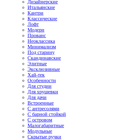
Дизайнерские
Итальянские
Кантри
Классические
Лофт
Модерн
Прованс
Неоклассика
Минимализм
Под старину
Скандинавские
Элитные
Эксклюзивные
Хай-тек
Особенности
Для студии
Для хрущевки
Для дачи
Встроенные
С антресолями
С барной стойкой
С островом
Малогабаритные
Модульные
Скрытые ручки