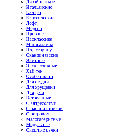
Дизайнерские
Итальянские
Кантри
Классические
Лофт
Модерн
Прованс
Неоклассика
Минимализм
Под старину
Скандинавские
Элитные
Эксклюзивные
Хай-тек
Особенности
Для студии
Для хрущевки
Для дачи
Встроенные
С антресолями
С барной стойкой
С островом
Малогабаритные
Модульные
Скрытые ручки