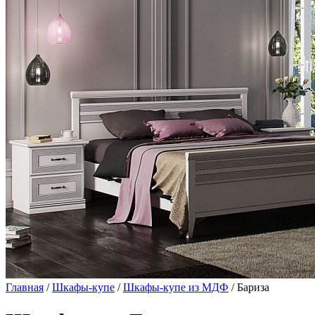
Главная
/
Шкафы-купе
/
Шкафы-купе из МДФ
/ Бариза