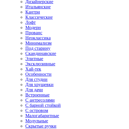
Дизайнерские
Итальянские
Кантри
Классические
Лофт
Модерн
Прованс
Неоклассика
Минимализм
Под старину
Скандинавские
Элитные
Эксклюзивные
Хай-тек
Особенности
Для студии
Для хрущевки
Для дачи
Встроенные
С антресолями
С барной стойкой
С островом
Малогабаритные
Модульные
Скрытые ручки