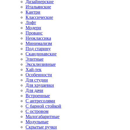
Дизайнерские
Итальянские
Кантри
Классические
Лофт
Модерн
Прованс
Неоклассика
Минимализм
Под старину
Скандинавские
Элитные
Эксклюзивные
Хай-тек
Особенности
Для студии
Для хрущевки
Для дачи
Встроенные
С антресолями
С барной стойкой
С островом
Малогабаритные
Модульные
Скрытые ручки