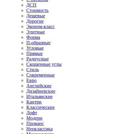
ДСП
Стоимость
Дешевые
Дорогие
Эконом-класс
Элитные
Форма
П-образные
Угловые
Прямые
Радиусные
Скошенные углы
Стиль
Современные
Евро
Английские
Дизайнерские
Итальянские
Кантри
Классические
Лофт
Модерн
Прованс
Неоклассика