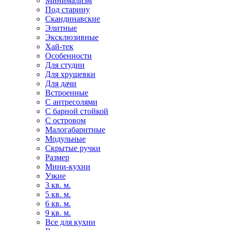
Минимализм
Под старину
Скандинавские
Элитные
Эксклюзивные
Хай-тек
Особенности
Для студии
Для хрущевки
Для дачи
Встроенные
С антресолями
С барной стойкой
С островом
Малогабаритные
Модульные
Скрытые ручки
Размер
Мини-кухни
Узкие
3 кв. м.
5 кв. м.
6 кв. м.
9 кв. м.
Все для кухни