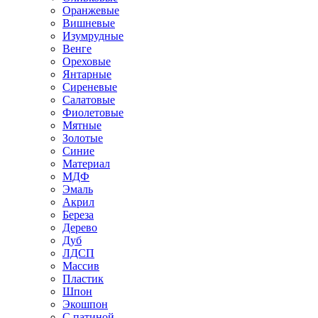
Оранжевые
Вишневые
Изумрудные
Венге
Ореховые
Янтарные
Сиреневые
Салатовые
Фиолетовые
Мятные
Золотые
Синие
Материал
МДФ
Эмаль
Акрил
Береза
Дерево
Дуб
ЛДСП
Массив
Пластик
Шпон
Экошпон
С патиной