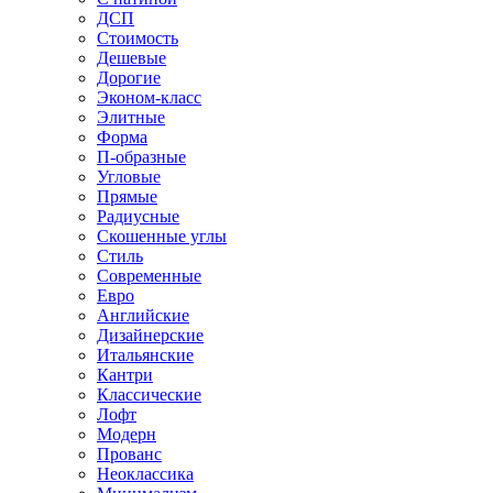
ДСП
Стоимость
Дешевые
Дорогие
Эконом-класс
Элитные
Форма
П-образные
Угловые
Прямые
Радиусные
Скошенные углы
Стиль
Современные
Евро
Английские
Дизайнерские
Итальянские
Кантри
Классические
Лофт
Модерн
Прованс
Неоклассика