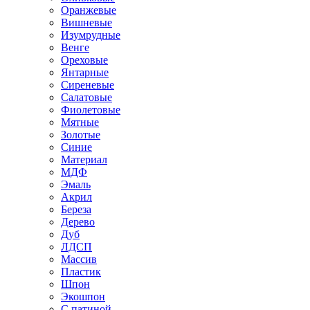
Оранжевые
Вишневые
Изумрудные
Венге
Ореховые
Янтарные
Сиреневые
Салатовые
Фиолетовые
Мятные
Золотые
Синие
Материал
МДФ
Эмаль
Акрил
Береза
Дерево
Дуб
ЛДСП
Массив
Пластик
Шпон
Экошпон
С патиной