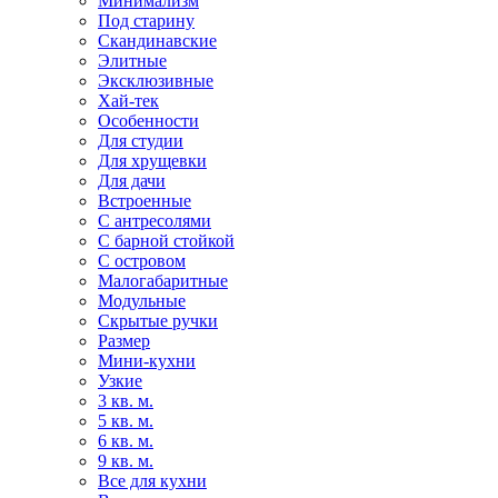
Минимализм
Под старину
Скандинавские
Элитные
Эксклюзивные
Хай-тек
Особенности
Для студии
Для хрущевки
Для дачи
Встроенные
С антресолями
С барной стойкой
С островом
Малогабаритные
Модульные
Скрытые ручки
Размер
Мини-кухни
Узкие
3 кв. м.
5 кв. м.
6 кв. м.
9 кв. м.
Все для кухни