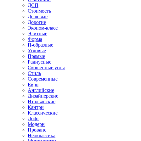
ДСП
Стоимость
Дешевые
Дорогие
Эконом-класс
Элитные
Форма
П-образные
Угловые
Прямые
Радиусные
Скошенные углы
Стиль
Современные
Евро
Английские
Дизайнерские
Итальянские
Кантри
Классические
Лофт
Модерн
Прованс
Неоклассика