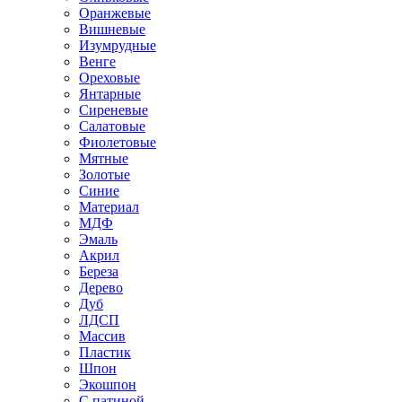
Оранжевые
Вишневые
Изумрудные
Венге
Ореховые
Янтарные
Сиреневые
Салатовые
Фиолетовые
Мятные
Золотые
Синие
Материал
МДФ
Эмаль
Акрил
Береза
Дерево
Дуб
ЛДСП
Массив
Пластик
Шпон
Экошпон
С патиной