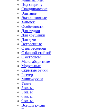
Минимализм
Под старину
Скандинавские
Элитные
Эксклюзивные
Хай-тек
Особенности
Для студии
Для хрущевки
Для дачи
Встроенные
С антресолями
С барной стойкой
С островом
Малогабаритные
Модульные
Скрытые ручки
Размер
Мини-кухни
Узкие
3 кв. м.
5 кв. м.
6 кв. м.
9 кв. м.
Все для кухни