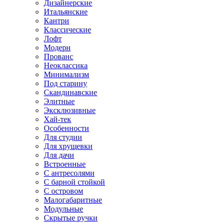
Дизайнерские
Итальянские
Кантри
Классические
Лофт
Модерн
Прованс
Неоклассика
Минимализм
Под старину
Скандинавские
Элитные
Эксклюзивные
Хай-тек
Особенности
Для студии
Для хрущевки
Для дачи
Встроенные
С антресолями
С барной стойкой
С островом
Малогабаритные
Модульные
Скрытые ручки