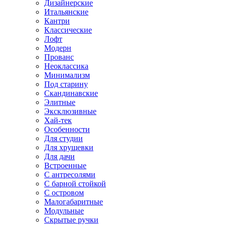
Дизайнерские
Итальянские
Кантри
Классические
Лофт
Модерн
Прованс
Неоклассика
Минимализм
Под старину
Скандинавские
Элитные
Эксклюзивные
Хай-тек
Особенности
Для студии
Для хрущевки
Для дачи
Встроенные
С антресолями
С барной стойкой
С островом
Малогабаритные
Модульные
Скрытые ручки