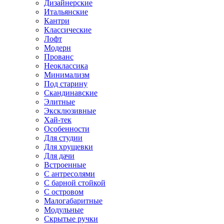
Дизайнерские
Итальянские
Кантри
Классические
Лофт
Модерн
Прованс
Неоклассика
Минимализм
Под старину
Скандинавские
Элитные
Эксклюзивные
Хай-тек
Особенности
Для студии
Для хрущевки
Для дачи
Встроенные
С антресолями
С барной стойкой
С островом
Малогабаритные
Модульные
Скрытые ручки