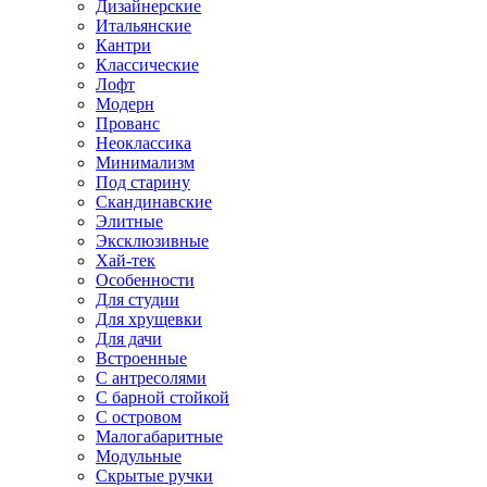
Дизайнерские
Итальянские
Кантри
Классические
Лофт
Модерн
Прованс
Неоклассика
Минимализм
Под старину
Скандинавские
Элитные
Эксклюзивные
Хай-тек
Особенности
Для студии
Для хрущевки
Для дачи
Встроенные
С антресолями
С барной стойкой
С островом
Малогабаритные
Модульные
Скрытые ручки