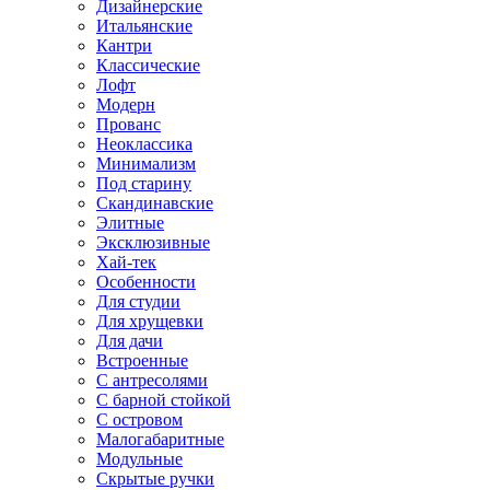
Дизайнерские
Итальянские
Кантри
Классические
Лофт
Модерн
Прованс
Неоклассика
Минимализм
Под старину
Скандинавские
Элитные
Эксклюзивные
Хай-тек
Особенности
Для студии
Для хрущевки
Для дачи
Встроенные
С антресолями
С барной стойкой
С островом
Малогабаритные
Модульные
Скрытые ручки