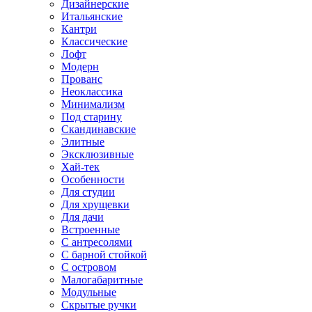
Дизайнерские
Итальянские
Кантри
Классические
Лофт
Модерн
Прованс
Неоклассика
Минимализм
Под старину
Скандинавские
Элитные
Эксклюзивные
Хай-тек
Особенности
Для студии
Для хрущевки
Для дачи
Встроенные
С антресолями
С барной стойкой
С островом
Малогабаритные
Модульные
Скрытые ручки